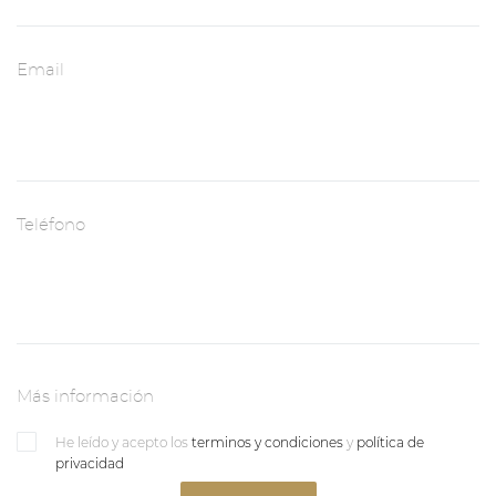
Email
Teléfono
Más información
He leído y acepto los
terminos y condiciones
y
política de
privacidad