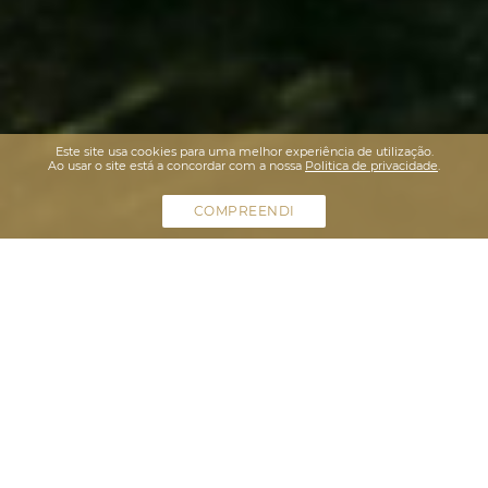
Este site usa cookies para uma melhor experiência de utilização.
Ao usar o site está a concordar com a nossa
Politica de privacidade
.
COMPREENDI
COMPLEJO CABANAS GOLF 132