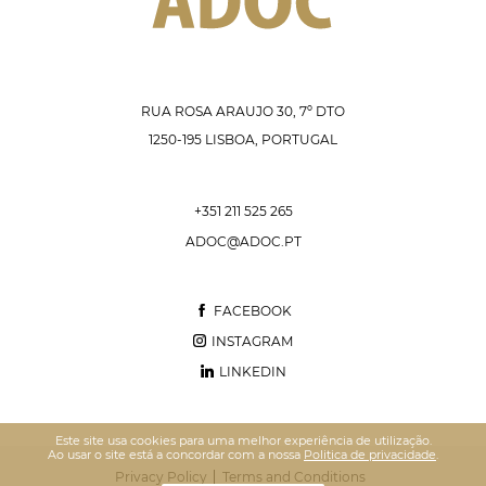
RUA ROSA ARAÚJO 30, 7º DTO
1250-195 LISBOA, PORTUGAL
+351 211 525 265
ADOC@ADOC.PT
FACEBOOK
INSTAGRAM
LINKEDIN
Este site usa cookies para uma melhor experiência de utilização.
Ao usar o site está a concordar com a nossa
Politica de privacidade
.
Privacy Policy
Terms and Conditions